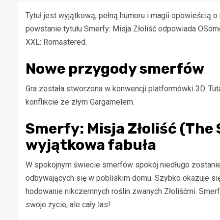
Tytuł jest wyjątkową, pełną humoru i magii opowieścią 
powstanie tytułu Smerfy: Misja Złoliść odpowiada OSome S
XXL: Romastered.
Nowe przygody smerfów
Gra została stworzona w konwencji platformówki 3D. Tuta
konflikcie ze złym Gargamelem.
Smerfy: Misja Złoliść (The 
wyjątkowa fabuła
W spokojnym świecie smerfów spokój niedługo zostani
odbywających się w pobliskim domu. Szybko okazuje się
hodowanie nikczemnych roślin zwanych Złoliśćmi. Smerfn
swoje życie, ale cały las!