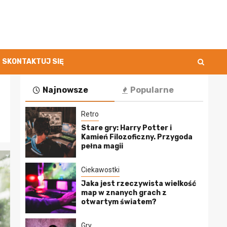
SKONTAKTUJ SIĘ
Najnowsze
Popularne
Retro
Stare gry: Harry Potter i
Kamień Filozoficzny. Przygoda
pełna magii
Ciekawostki
Jaka jest rzeczywista wielkość
map w znanych grach z
otwartym światem?
Gry