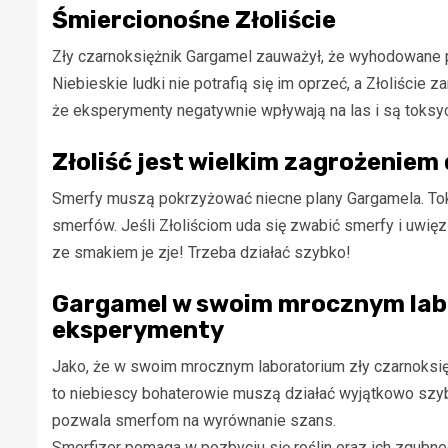
Śmiercionośne Złoliście
Zły czarnoksiężnik Gargamel zauważył, że wyhodowane pr
Niebieskie ludki nie potrafią się im oprzeć, a Złoliście 
że eksperymenty negatywnie wpływają na las i są toksycz
Złoliść jest wielkim zagrożeniem 
Smerfy muszą pokrzyżować niecne plany Gargamela. Tok
smerfów. Jeśli Złoliściom uda się zwabić smerfy i uwięzi
ze smakiem je zje! Trzeba działać szybko!
Gargamel w swoim mrocznym labo
eksperymenty
Jako, że w swoim mrocznym laboratorium zły czarnoksięż
to niebiescy bohaterowie muszą działać wyjątkowo szy
pozwala smerfom na wyrównanie szans.
Smerfizer pomaga w pozbyciu się roślin oraz ich zgubne