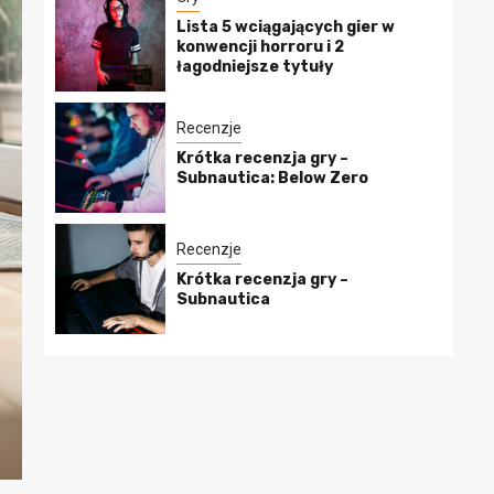
Lista 5 wciągających gier w
konwencji horroru i 2
łagodniejsze tytuły
Recenzje
Krótka recenzja gry –
Subnautica: Below Zero
Recenzje
Krótka recenzja gry –
Subnautica