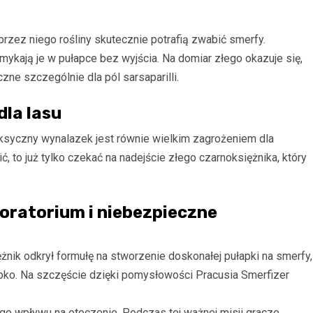
zez niego rośliny skutecznie potrafią zwabić smerfy.
zamykają je w pułapce bez wyjścia. Na domiar złego okazuje się,
ne szczególnie dla pól sarsaparilli.
dla lasu
syczny wynalazek jest równie wielkim zagrożeniem dla
ć, to już tylko czekać na nadejście złego czarnoksiężnika, który
ratorium i niebezpieczne
nik odkrył formułę na stworzenie doskonałej pułapki na smerfy,
bko. Na szczęście dzięki pomysłowości Pracusia Smerfizer
go wpływu na otoczenie. Podczas tej ważnej misji gracze