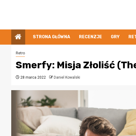
Przejdź
do
treści
STRONA GŁÓWNA
RECENZJE
GRY
RE
Retro
Smerfy: Misja Złoliść (Th
28 marca 2022
Daniel Kowalski