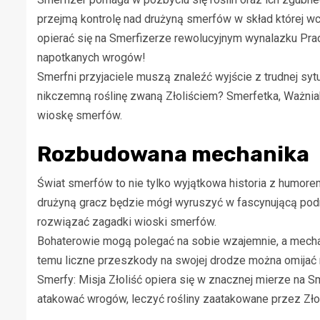
przejmą kontrolę nad drużyną smerfów w skład której wc
opierać się na Smerfizerze rewolucyjnym wynalazku Pra
napotkanych wrogów!
Smerfni przyjaciele muszą znaleźć wyjście z trudnej syt
nikczemną roślinę zwaną Złoliściem? Smerfetka, Ważnia
wioskę smerfów.
Rozbudowana mechanika
Świat smerfów to nie tylko wyjątkowa historia z humore
drużyną gracz będzie mógł wyruszyć w fascynującą podr
rozwiązać zagadki wioski smerfów.
Bohaterowie mogą polegać na sobie wzajemnie, a mechan
temu liczne przeszkody na swojej drodze można omijać
Smerfy: Misja Złoliść opiera się w znacznej mierze na 
atakować wrogów, leczyć rośliny zaatakowane przez Złol