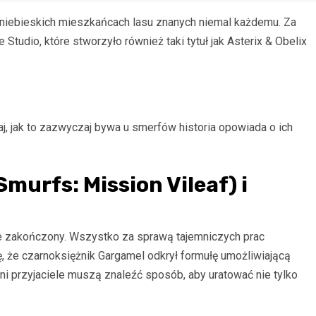
o niebieskich mieszkańcach lasu znanych niemal każdemu. Za
tudio, które stworzyło również taki tytuł jak Asterix & Obelix
j, jak to zazwyczaj bywa u smerfów historia opowiada o ich
Smurfs: Mission Vileaf) i
e zakończony. Wszystko za sprawą tajemniczych prac
, że czarnoksiężnik Gargamel odkrył formułę umożliwiającą
i przyjaciele muszą znaleźć sposób, aby uratować nie tylko