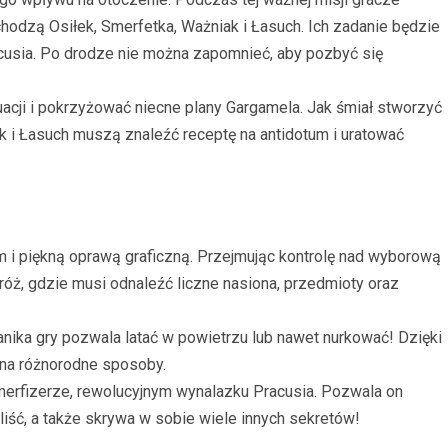
hodzą Osiłek, Smerfetka, Ważniak i Łasuch. Ich zadanie będzie
cusia. Po drodze nie można zapomnieć, aby pozbyć się
uacji i pokrzyżować niecne plany Gargamela. Jak śmiał stworzyć
k i Łasuch muszą znaleźć receptę na antidotum i uratować
m i piękną oprawą graficzną. Przejmując kontrolę nad wyborową
óż, gdzie musi odnaleźć liczne nasiona, przedmioty oraz
ika gry pozwala latać w powietrzu lub nawet nurkować! Dzięki
 na różnorodne sposoby.
Smerfizerze, rewolucyjnym wynalazku Pracusia. Pozwala on
iść, a także skrywa w sobie wiele innych sekretów!