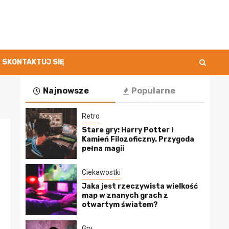
SKONTAKTUJ SIĘ
Najnowsze
Popularne
Retro
Stare gry: Harry Potter i
Kamień Filozoficzny. Przygoda
pełna magii
Ciekawostki
Jaka jest rzeczywista wielkość
map w znanych grach z
otwartym światem?
Gry