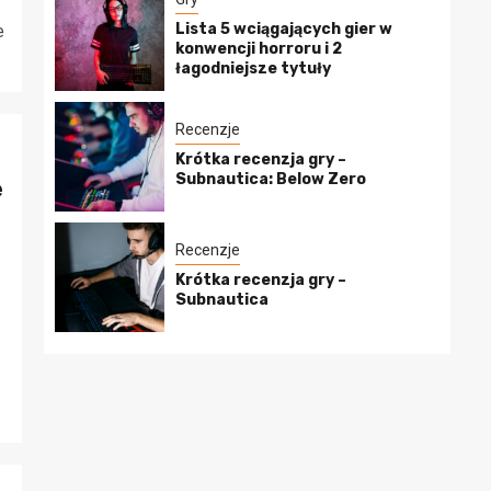
Lista 5 wciągających gier w
e
konwencji horroru i 2
łagodniejsze tytuły
Recenzje
Krótka recenzja gry –
Subnautica: Below Zero
e
Recenzje
Krótka recenzja gry –
Subnautica